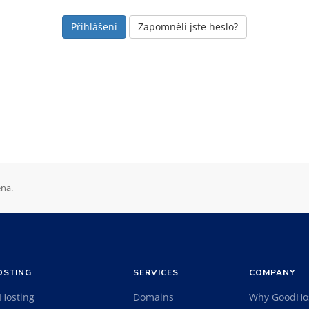
Zapomněli jste heslo?
na.
OSTING
SERVICES
COMPANY
 Hosting
Domains
Why GoodHo