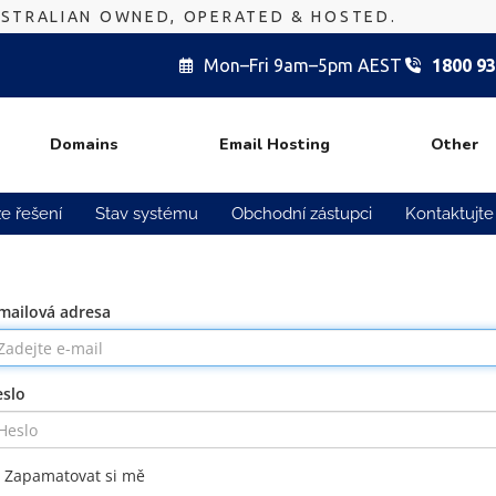
USTRALIAN OWNED, OPERATED & HOSTED.
Mon–Fri 9am–5pm AEST
1800 93
Domains
Email Hosting
Other
e řešení
Stav systému
Obchodní zástupci
Kontaktujte
mailová adresa
slo
Zapamatovat si mě