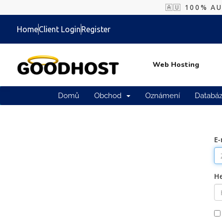
🇦🇺 100% A
Home
Client Login
Register
Web Hosting
Domů
Obchod
Oznámení
Databáz
E-
He