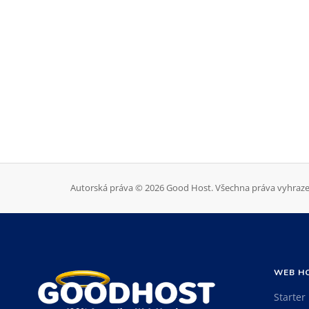
Autorská práva © 2026 Good Host. Všechna práva vyhraze
WEB H
Starter