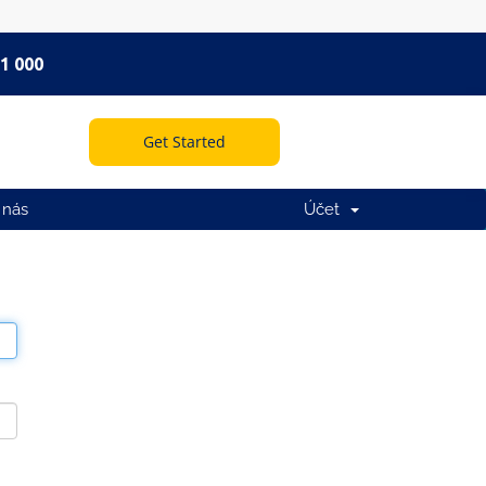
1 000
Get Started
 nás
Účet