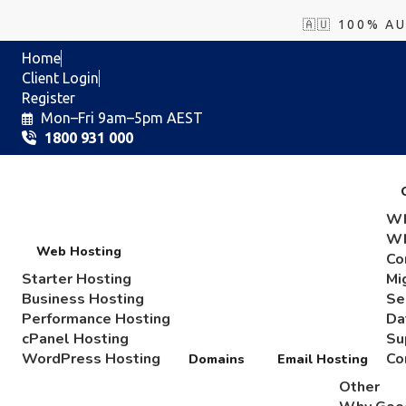
🇦🇺 100% A
Home
Client Login
Register
Mon–Fri 9am–5pm AEST
1800 931 000
Wh
Wh
Web Hosting
Co
Starter Hosting
Mi
Business Hosting
Se
Performance Hosting
Da
cPanel Hosting
Su
WordPress Hosting
Co
Domains
Email Hosting
Other