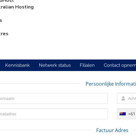
dHost
ralian Hosting
s
tres
Kennisbank
Netwerk status
Filialen
Contact opne
Persoonlijke Informat
+61
Factuur Adres