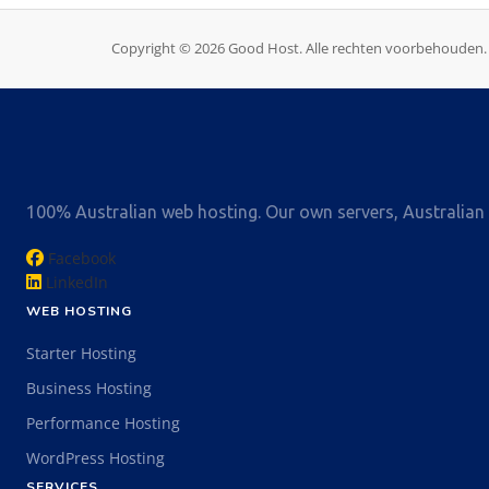
Copyright © 2026 Good Host. Alle rechten voorbehouden.
100% Australian web hosting. Our own servers, Australian d
Facebook
LinkedIn
WEB HOSTING
Starter Hosting
Business Hosting
Performance Hosting
WordPress Hosting
SERVICES