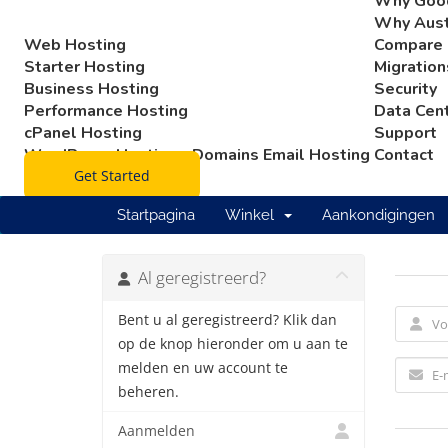
Why Goo
Why Aust
Web Hosting
Compare
Starter Hosting
Migration
Business Hosting
Security
Performance Hosting
Data Cen
cPanel Hosting
Support
WordPress Hosting
Domains
Email Hosting
Contact
Get Started
Startpagina
Winkel
Aankondigingen
Al geregistreerd?
Bent u al geregistreerd? Klik dan
op de knop hieronder om u aan te
melden en uw account te
beheren.
Aanmelden