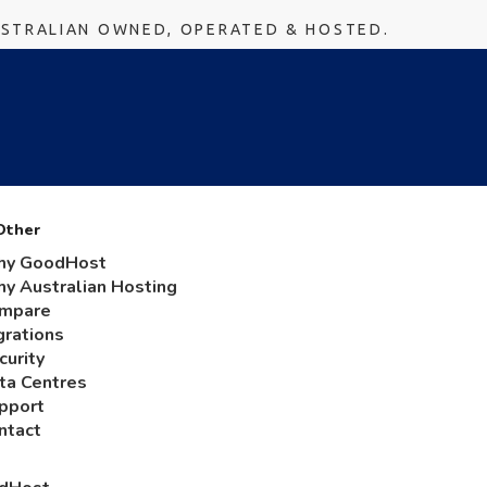
USTRALIAN OWNED, OPERATED & HOSTED.
Other
y GoodHost
y Australian Hosting
mpare
grations
curity
ta Centres
pport
ntact