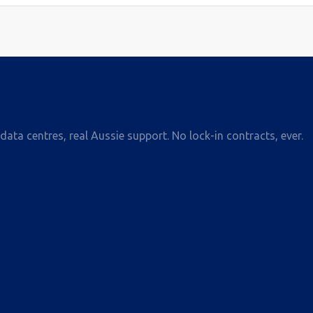
ata centres, real Aussie support. No lock-in contracts, ever.